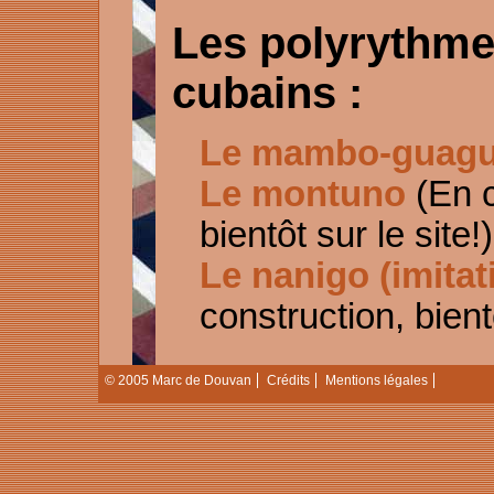
Les polyrythme
cubains :
Le mambo-guag
Le montuno
(En c
bientôt sur le site!)
Le nanigo (imitat
construction, bientô
© 2005 Marc de Douvan
Crédits
Mentions légales