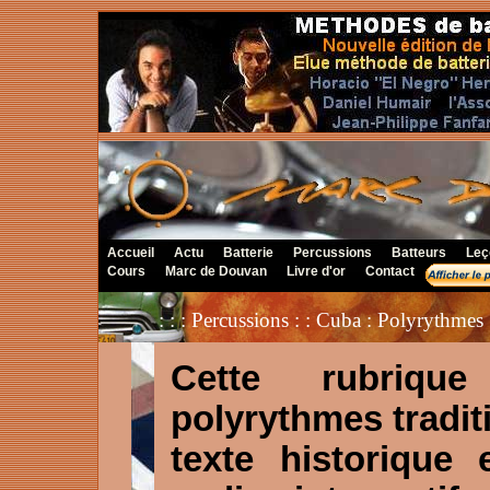
Accueil
Actu
Batterie
Percussions
Batteurs
Leç
Cours
Marc de Douvan
Livre d'or
Contact
: : : Percussions : : Cuba : Polyrythmes
Cette rubriqu
polyrythmes tradit
texte historique 